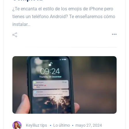
¿Te encanta el estilo de los emojis de iPhone pero
tienes un teléfono Android? Te enseñaremos cómo
instalar…
Keyliluz tips
Lo último
mayo 27, 2024