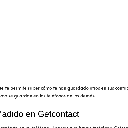
e te permite saber cómo te han guardado otros en sus contacto
ómo se guardan en los teléfonos de los demás
ñadido en Getcontact
contacto en su teléfono. Una vez que hayas instalado Getcontac