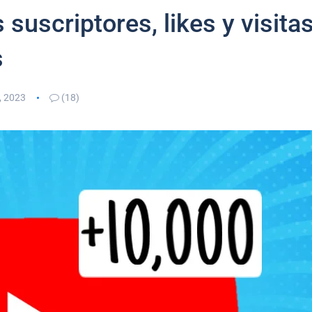
uscriptores, likes y visita
s
, 2023
(18)